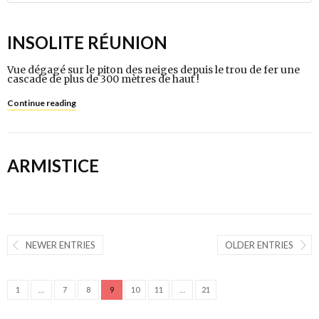
INSOLITE RÉUNION
Vue dégagé sur le piton des neiges depuis le trou de fer une
cascade de plus de 300 mètres de haut !
Continue reading
ARMISTICE
NEWER ENTRIES
OLDER ENTRIES
1
…
7
8
9
10
11
…
21