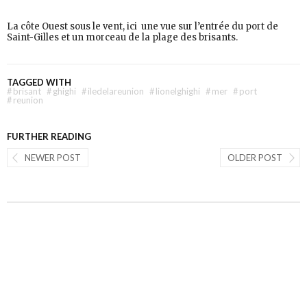
La côte Ouest sous le vent, ici une vue sur l’entrée du port de
Saint-Gilles et un morceau de la plage des brisants.
TAGGED WITH
#
brisant
#
ghighi
#
iledelareunion
#
lionelghighi
#
mer
#
port
#
reunion
FURTHER READING
NEWER POST
OLDER POST