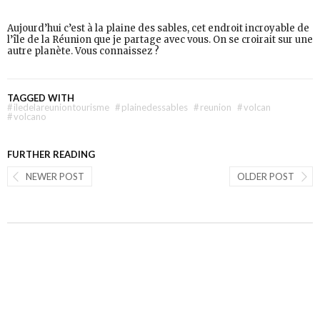
Aujourd’hui c’est à la plaine des sables, cet endroit incroyable de
l’île de la Réunion que je partage avec vous. On se croirait sur une
autre planète. Vous connaissez ?
TAGGED WITH
#
iledelareuniontourisme
#
plainedessables
#
reunion
#
volcan
#
volcano
FURTHER READING
NEWER POST
OLDER POST