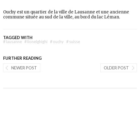
Ouchy est un quartier de la ville de Lausanne et une ancienne
commune située au sud de la ville, au bord du lac Léman.
TAGGED WITH
#
lausanne
#
lionelghighi
#
ouchy
#
suisse
FURTHER READING
NEWER POST
OLDER POST